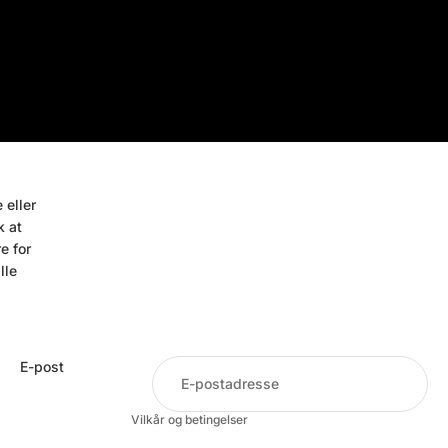
25 stk
50 stk
100 stk
 eller
k at
e for
lle
Personvernerklæring
Retningslinjer for angrerett
Vilkår for bruk
E-post
Kontaktinformasjon
Vilkår og betingelser