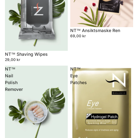
NT™ Ansiktsmaske Ren
69,00 kr
NT™ Shaving Wipes
29,00 kr
NT™
NT™
Nail
Eye
Polish
Patches
Remover