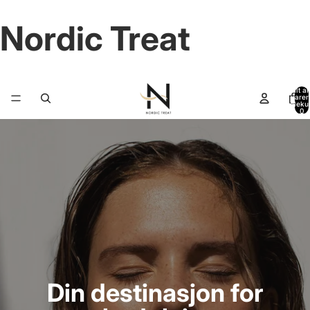
Nordic Treat
Totalt an
varer 
handleku
0
Din destinasjon for