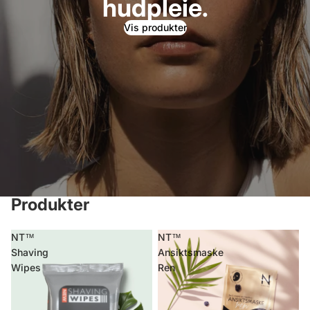
hudpleie.
Vis produkter
Produkter
NT™
NT™
Shaving
Ansiktsmaske
Wipes
Ren